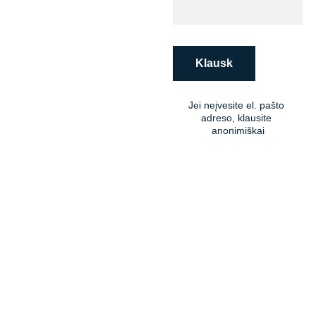
Klausk
Jei neįvesite el. pašto 
adreso, klausite 
anonimiškai
Kėdainiai - visų!
+370 600 24448
info@kedainiaivisu.
lt