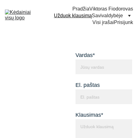
Pradžia
Viktoras Fiodorovas
Užduok klausimą
Savivaldybėje
Visi įrašai
Prisijunk
Vardas*
El. paštas
Klausimas*