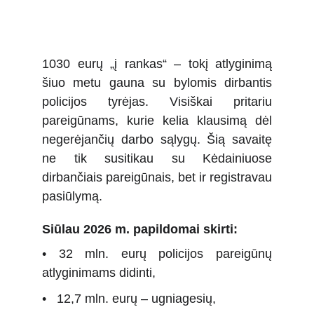
1030 eurų „į rankas“ – tokį atlyginimą
šiuo metu gauna su bylomis dirbantis
policijos tyrėjas. Visiškai pritariu
pareigūnams, kurie kelia klausimą dėl
negerėjančių darbo sąlygų. Šią savaitę
ne tik susitikau su Kėdainiuose
dirbančiais pareigūnais, bet ir registravau
pasiūlymą.
Siūlau 2026 m. papildomai skirti:
• 32 mln. eurų policijos pareigūnų
atlyginimams didinti,
• 12,7 mln. eurų – ugniagesių,