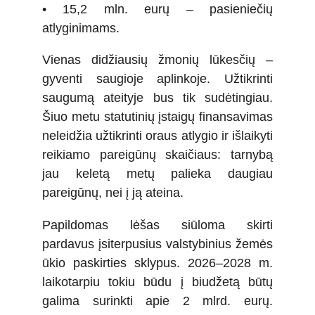
• 15,2 mln. eurų – pasieniečių
atlyginimams.
Vienas didžiausių žmonių lūkesčių –
gyventi saugioje aplinkoje. Užtikrinti
saugumą ateityje bus tik sudėtingiau.
Šiuo metu statutinių įstaigų finansavimas
neleidžia užtikrinti oraus atlygio ir išlaikyti
reikiamo pareigūnų skaičiaus: tarnybą
jau keletą metų palieka daugiau
pareigūnų, nei į ją ateina.
Papildomas lėšas siūloma skirti
pardavus įsiterpusius valstybinius žemės
ūkio paskirties sklypus. 2026–2028 m.
laikotarpiu tokiu būdu į biudžetą būtų
galima surinkti apie 2 mlrd. eurų.