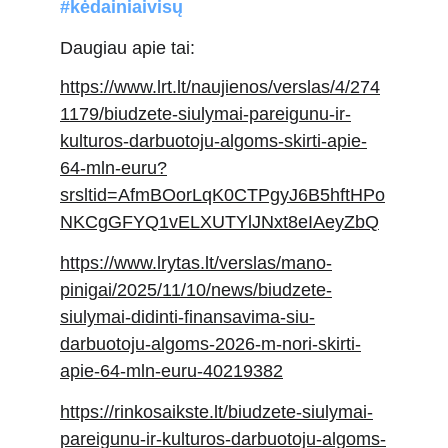
#kėdainiaivisų
Daugiau apie tai:
https://www.lrt.lt/naujienos/verslas/4/274
1179/biudzete-siulymai-pareigunu-ir-
kulturos-darbuotoju-algoms-skirti-apie-
64-mln-euru?
srsltid=AfmBOorLqK0CTPgyJ6B5hftHPo
NKCgGFYQ1vELXUTYlJNxt8eIAeyZbQ
https://www.lrytas.lt/verslas/mano-
pinigai/2025/11/10/news/biudzete-
siulymai-didinti-finansavima-siu-
darbuotoju-algoms-2026-m-nori-skirti-
apie-64-mln-euru-40219382
https://rinkosaikste.lt/biudzete-siulymai-
pareigunu-ir-kulturos-darbuotoju-algoms-