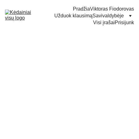
Pradžia
Viktoras Fiodorovas
Užduok klausimą
Savivaldybėje
Visi įrašai
Prisijunk
Nugara atsukta ne
rinkėjams, o politinėms
schemoms