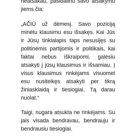
neatsakau, pasidalinu savo atsakymu
jiems čia:
„AČIŪ už dėmesį. Savo poziciją
minėtu klausimu esu išsakęs. Kai Jūs
ir Jūsų tinklalapis taps nesusijęs su
politinėmis partijomis ir politikais, kai
faktai nebus iškraipomi, galėsiu
atsakyti į jūsų klausimus ir išsamiau. Į
visus klausimus rinkėjams visuomet
esu nusiteikęs atsakyti per tikrą
žiniasklaidą ir tiesiogiai. Tą darau
nuolat.“
Taigi, nugara atsukta ne rinkėjams. Su
jais visada bendravau, bendrauju ir
bendrausiu tiesiogiai.