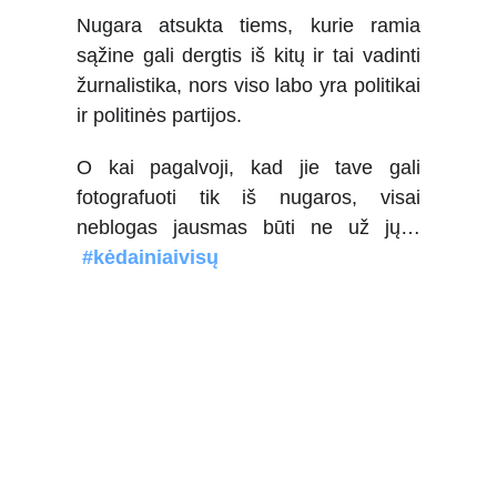
Nugara atsukta tiems, kurie ramia
sąžine gali dergtis iš kitų ir tai vadinti
žurnalistika, nors viso labo yra politikai
ir politinės partijos.
O kai pagalvoji, kad jie tave gali
fotografuoti tik iš nugaros, visai
neblogas jausmas būti ne už jų…
#kėdainiaivisų
Kėdainiai - visų!
+370 600 24448
info@kedainiaivisu.
lt