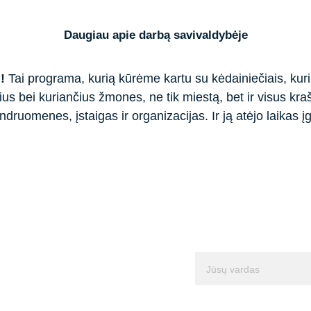
Daugiau apie darbą savivaldybėje
!
 Tai programa, kurią kūrėme kartu su kėdainiečiais, kuri 
us bei kuriančius žmones, ne tik miestą, bet ir visus kraš
ndruomenes, įstaigas ir organizacijas. Ir ją atėjo laikas į
dėją 
Vardas*
ms
Pasiūlymas*