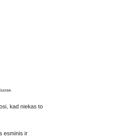
niuose.
osi, kad niekas to 
 esminis ir 