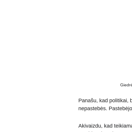
Giedrė
Panašu, kad politikai, b
nepastebės. Pastebėjome
Akivaizdu, kad teikiama