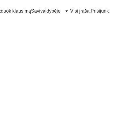
duok klausimą
Savivaldybėje
Visi įrašai
Prisijunk
negaliu
as to nepastebės. Pastebėjome! Ir