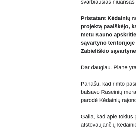
svarbiausias niuansas 
Pristatant Kėdainių 
projektą paaiškėjo, 
metu Kauno apskritie
sąvartyno teritorijoje
Zabieliškio sąvartyne 
Dar daugiau. Plane yra 
Panašu, kad rimto pasi
balsavo Raseinių mera
parodė Kėdainių rajon
Gaila, kad apie tokius 
atstovaujančių kėdain