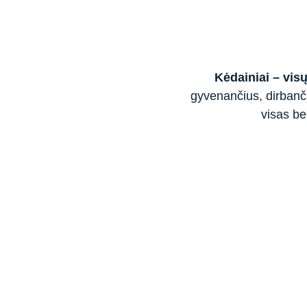
Kėdainiai – visų
gyvenančius, dirbanči
visas be
Siūlyk savo i
Kėdainia