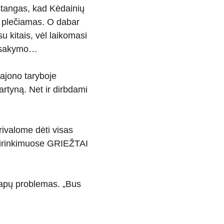
stangas, kad Kėdainių 
ų plečiamas. O dabar 
u kitais, vėl laikomasi 
atsakymo…
rajono taryboje 
rtyną. Net ir dirbdami 
privalome dėti visas 
usirinkimuose GRIEŽTAI 
vapų problemas. „Bus 