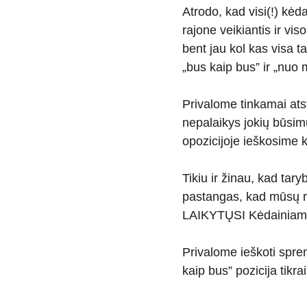
Atrodo, kad visi(!) kė
rajone veikiantis ir vi
bent jau kol kas visa ta
„bus kaip bus” ir „nu
Privalome tinkamai atst
nepalaikys jokių būsimų
opozicijoje ieškosime k
Tikiu ir žinau, kad tary
pastangas, kad mūsų ra
LAIKYTŲSI Kėdainiams
Privalome ieškoti spre
kaip bus” pozicija tikr