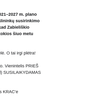
2021–2027 m. plano 
lininkų susirinkimo 
ad Zabieliškio 
 tokios šiuo metu 
. O tai irgi plėtra!
o. Vienintelis PRIEŠ 
odėl) SUSILAIKYDAMAS 
ius KRAC’e 