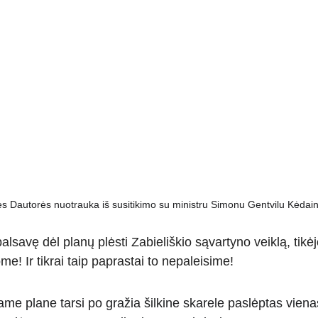
s Dautorės nuotrauka iš susitikimo su ministru Simonu Gentvilu Kėdai
alsavę dėl planų plėsti Zabieliškio sąvartyno veiklą, tikėj
! Ir tikrai taip paprastai to nepaleisime!
me plane tarsi po gražia šilkine skarele paslėptas vienas