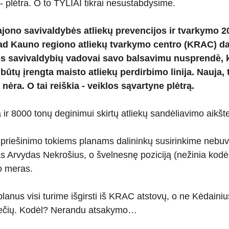
- plėtra. O to TYLIAI tikrai nesustabdysime.
rajono savivaldybės atliekų prevencijos ir tvarkymo 
kad Kauno regiono atliekų tvarkymo centro (KRAC) da
s savivaldybių vadovai savo balsavimu nusprendè, k
 būtų įrengta maisto atliekų perdirbimo linija. Nauja,
nėra. O tai reiškia - veiklos sąvartyne plėtrą.
ir 8000 tonų deginimui skirtų atliekų sandėliavimo aikštelė
priešinimo tokiems planams dalininkų susirinkime nebuv
s Arvydas Nekrošius, o švelnesnę poziciją (nežinia k
o meras.
planus visi turime išgirsti iš KRAC atstovų, o ne Kėdain
iečių. Kodėl? Nerandu atsakymo…