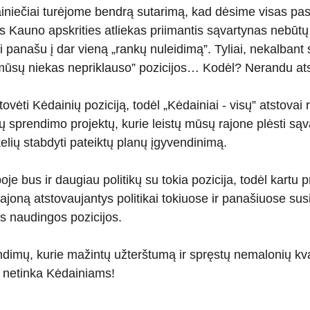
dainiečiai turėjome bendrą sutarimą, kad dėsime visas pa
sos Kauno apskrities atliekas priimantis sąvartynas nebūt
i panašu į dar vieną „rankų nuleidimą”. Tyliai, nekalbant s
o mūsų niekas nepriklauso” pozicijos… Kodėl? Nerandu 
ovėti Kėdainių poziciją, todėl „Kėdainiai - visų” atstovai 
 sprendimo projektų, kurie leistų mūsų rajone plėsti sąva
elių stabdyti pateiktų planų įgyvendinimą.
boje bus ir daugiau politikų su tokia pozicija, todėl kartu 
joną atstovaujantys politikai tokiuose ir panašiuose s
 naudingos pozicijos.
ndimų, kurie mažintų užterštumą ir spręstų nemalonių k
ai netinka Kėdainiams!