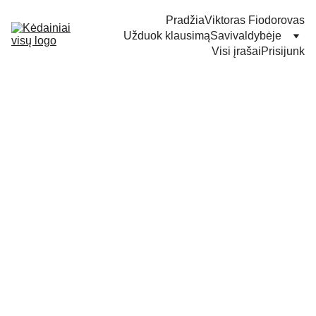
Pradžia
Viktoras Fiodorovas
Užduok klausimą
Savivaldybėje
Visi įrašai
Prisijunk
Mišrios Seimo narių
grupės susitikimas su
kandidatu į Ministro
Pirmininko pareigas
Mindaugu Sinkevičiumi