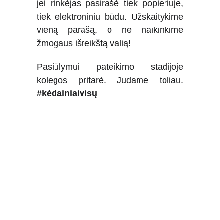
jei rinkėjas pasirašė tiek popieriuje,
tiek elektroniniu būdu. Užskaitykime
vieną parašą, o ne naikinkime
žmogaus išreikštą valią!
Pasiūlymui pateikimo stadijoje
kolegos pritarė. Judame toliau.
#kėdainiaivi
sų
Kėdainiai - visų!
+370 600 24448
info@kedainiaivisu.
lt