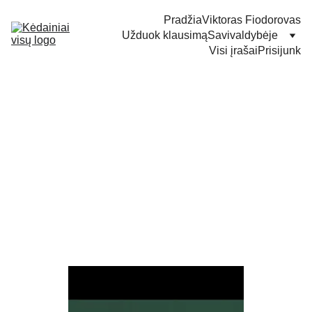
Pradžia
Viktoras Fiodorovas
Užduok klausimą
Savivaldybėje
Visi įrašai
Prisijunk
Mažiname biurokratiją
rinkimų procese
Seimui pateikiau Rinkimų kodekso pakeitimus, kurie
padės sumažinti perteklinį duomenų rinkimą ir
supaprastins parašų už kandidatus rinkimo procesą.