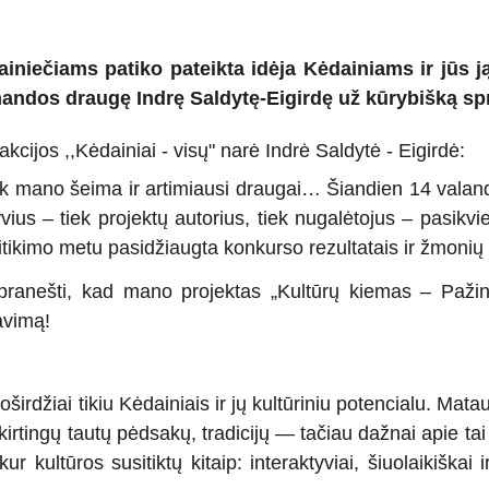
niečiams patiko pateikta idėja Kėdainiams ir jūs ją 
ndos draugę Indrę Saldytę-Eigirdę už kūrybišką s
kcijos ,,Kėdainiai - visų" narė Indrė Saldytė - Eigirdė:
jo tik mano šeima ir artimiausi draugai… Šiandien 14 vala
vius – tiek projektų autorius, tiek nugalėtojus – pasikv
itikimo metu pasidžiaugta konkurso rezultatais ir žmoni
ranešti, kad mano projektas „Kultūrų kiemas – Pažink 
avimą!
širdžiai tikiu Kėdainiais ir jų kultūriniu potencialu. Ma
 skirtingų tautų pėdsakų, tradicijų — tačiau dažnai apie tai
ur kultūros susitiktų kitaip: interaktyviai, šiuolaikiškai 