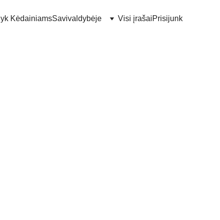
lyk Kėdainiams
Savivaldybėje
Visi įrašai
Prisijunk
 – 20 000 €
ink Kėdainių