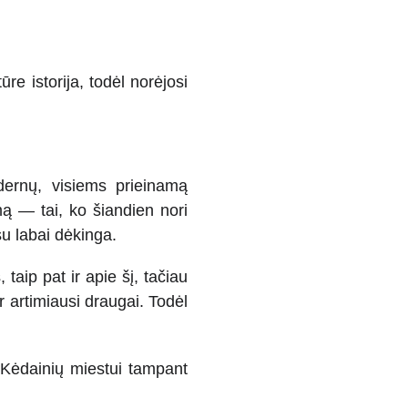
e istorija, todėl norėjosi
odernų, visiems prieinamą
umą — tai, ko šiandien nori
su labai dėkinga.
taip pat ir apie šį, tačiau
 artimiausi draugai. Todėl
, Kėdainių miestui tampant