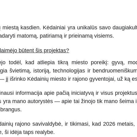
miestą kasdien. Kėdainiai yra unikalūs savo daugiakultūr
 padaryti matomą, patiriamą ir prieinamą visiems.
aimėjo būtent šis projektas?
jo todėl, kad atliepia tikrą miesto poreikį: gyvą, m
jungia švietimą, istoriją, technologijas ir bendruomenišk
jį išrinko Kėdainių miesto ir rajono gyventojai, už ką e
ausi informacija apie pačią iniciatyvą ir visus projektus, 
 yra mano autorystės — apie tai žinojo tik mano šeima ir
 brangus.
ainių rajono savivaldybė, ir tikimasi, kad 2026 metais
, ši idėja taps realybe.