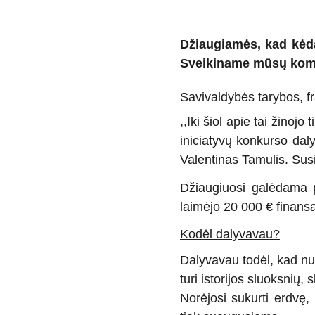
Džiaugiamės, kad kėdai
Sveikiname mūsų koma
Savivaldybės tarybos, fra
,,Iki šiol apie tai žino
iniciatyvų konkurso daly
Valentinas Tamulis. Sus
Džiaugiuosi galėdama p
laimėjo 20 000 € finans
Kodėl dalyvavau?
Dalyvavau todėl, kad nuo
turi istorijos sluoksnių,
Norėjosi sukurti erdvę, k