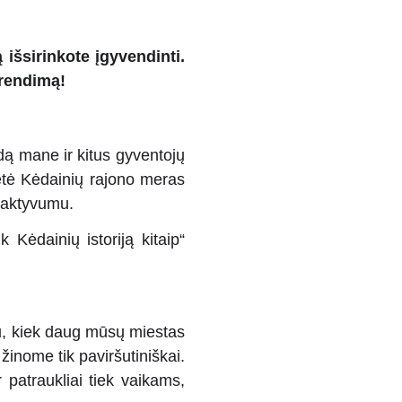
išsirinkote įgyvendinti.
prendimą!
ndą mane ir kitus gyventojų
ietė Kėdainių rajono meras
ų aktyvumu.
Kėdainių istoriją kitaip“
tau, kiek daug mūsų miestas
 žinome tik paviršutiniškai.
ir patraukliai tiek vaikams,