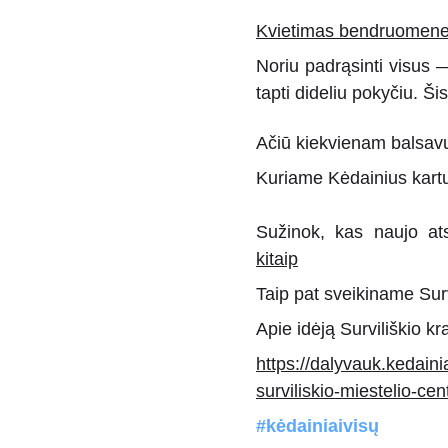
Kvietimas bendruomene
Noriu padrąsinti visus —
tapti dideliu pokyčiu. Ši
Ačiū kiekvienam balsavu
Kuriame Kėdainius kartu
Sužinok, kas naujo ats
kitaip
Taip pat sveikiname Surv
Apie idėją Surviliškio kr
https://dalyvauk.kedaini
surviliskio-miestelio-cen
#kėdainiaivisų