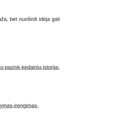
ža, bet nuoširdi idėja gali
as-pazink-kedainiu-istorija-
arkymas-irengimas-