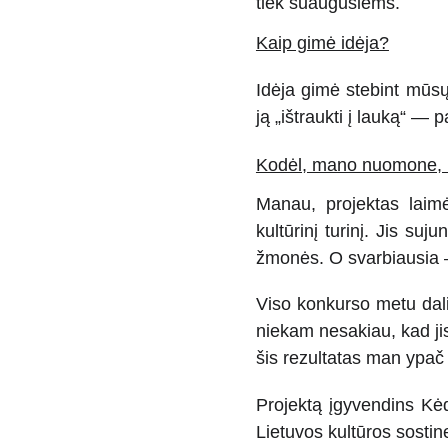
tiek suaugusiems.
Kaip gimė idėja?
Idėja gimė stebint mūsų 
ją „ištraukti į lauką“ —
Kodėl, mano nuomone, l
Manau, projektas laimė
kultūrinį turinį. Jis su
žmonės. O svarbiausia — 
Viso konkurso metu dalin
niekam nesakiau, kad jis
šis rezultatas man ypač
Projektą įgyvendins Kėd
Lietuvos kultūros sostine