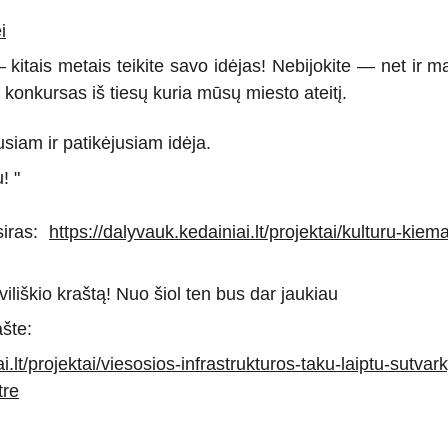
i
 kitais metais teikite savo idėjas! Nebijokite — net ir ma
s konkursas iš tiesų kuria mūsų miesto ateitį.
siam ir patikėjusiam idėja.
! "
iras:
https://dalyvauk.kedainiai.lt/projektai/kulturu-kiem
iliškio kraštą! Nuo šiol ten bus dar jaukiau
ašte:
ai.lt/projektai/viesosios-infrastrukturos-taku-laiptu-sutv
tre