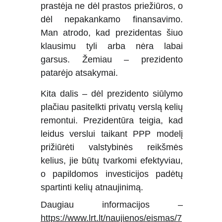
prastėja ne dėl prastos priežiūros, o
dėl nepakankamo finansavimo.
Man atrodo, kad prezidentas šiuo
klausimu tyli arba nėra labai
garsus. Žemiau – prezidento
patarėjo atsakymai.
Kita dalis – dėl prezidento siūlymo
plačiau pasitelkti privatų verslą kelių
remontui. Prezidentūra teigia, kad
leidus verslui taikant PPP modelį
prižiūrėti valstybinės reikšmės
kelius, jie būtų tvarkomi efektyviau,
o papildomos investicijos padėtų
spartinti kelių atnaujinimą.
Daugiau informacijos –
https://www.lrt.lt/naujienos/eismas/7