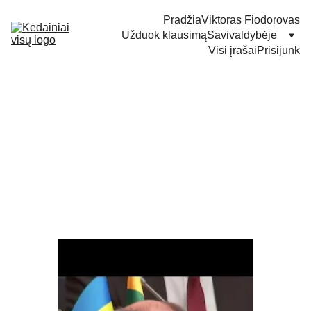
Pradžia
Viktoras Fiodorovas
Užduok klausimą
Savivaldybėje
Visi įrašai
Prisijunk
Dėl prezidentūros
pasiūlymo pasitelkti
privatų verslą
remontuojant kelius