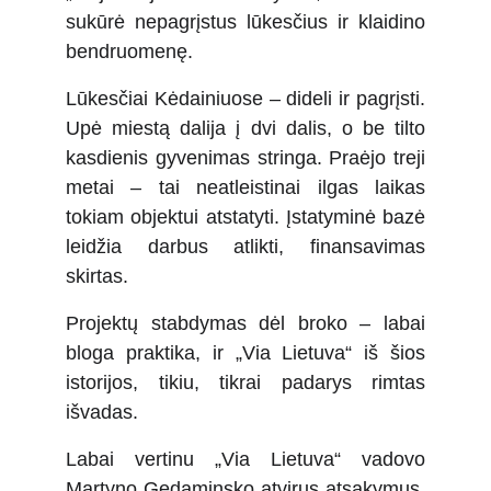
sukūrė nepagrįstus lūkesčius ir klaidino
bendruomenę.
Lūkesčiai Kėdainiuose – dideli ir pagrįsti.
Upė miestą dalija į dvi dalis, o be tilto
kasdienis gyvenimas stringa. Praėjo treji
metai – tai neatleistinai ilgas laikas
tokiam objektui atstatyti. Įstatyminė bazė
leidžia darbus atlikti, finansavimas
skirtas.
Projektų stabdymas dėl broko – labai
bloga praktika, ir „Via Lietuva“ iš šios
istorijos, tikiu, tikrai padarys rimtas
išvadas.
Labai vertinu „Via Lietuva“ vadovo
Martyno Gedaminsko atvirus atsakymus.