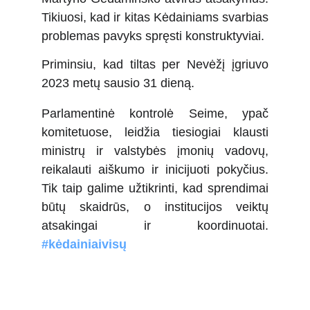
Tikiuosi, kad ir kitas Kėdainiams svarbias
problemas pavyks spręsti konstruktyviai.
Priminsiu, kad tiltas per Nevėžį įgriuvo
2023 metų sausio 31 dieną.
Parlamentinė kontrolė Seime, ypač
komitetuose, leidžia tiesiogiai klausti
ministrų ir valstybės įmonių vadovų,
reikalauti aiškumo ir inicijuoti pokyčius.
Tik taip galime užtikrinti, kad sprendimai
būtų skaidrūs, o institucijos veiktų
atsakingai ir koordinuotai.
#kėdainiaivisų
Kėdainiai - visų!