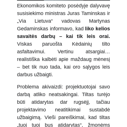
Ekonomikos komiteto posėdyje dalyvavę
susisiekimo ministras Juras Taminskas ir
„Via Lietuva“ vadovas Martynas
Gedaminskas informavo, kad
liko kelios
savaitės darbų – kai tik leis orai.
Viskas paruošta Kėdainių tilto
asfaltavimui. Vertinu atsargiai…
realistiška kalbėti apie maždaug mėnesį
– bet tik nuo tada, kai oro sąlygos leis
darbus užbaigti.
Problema akivaizdi: projektuotojai savo
darbą atliko neatsakingai. Tiltas turėjo
būti atidarytas dar rugsėjį, tačiau
projektavimo neatitikimai sustabdė
užbaigimą. Vieši pareiškimai, kad tiltas
„tuoj tuoj bus atidarytas“, žmonėms