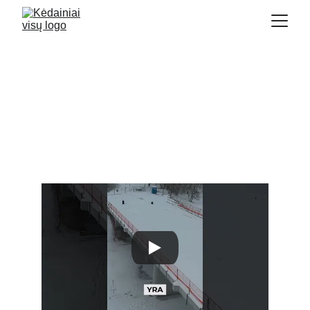
​Dėl Kėdainių tilto – kodėl
užtruko ir kada realiai
galime tikėtis pabaigos?