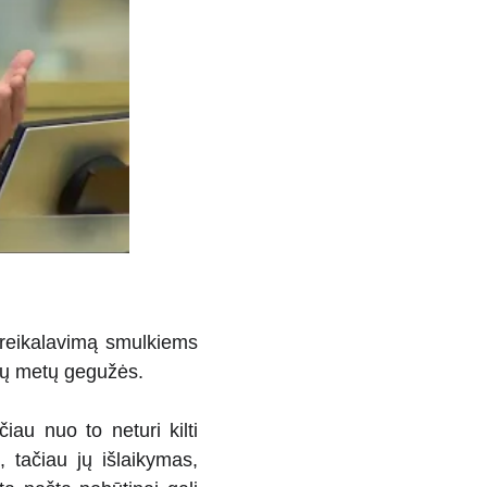
 reikalavimą smulkiems
šių metų gegužės.
iau nuo to neturi kilti
 tačiau jų išlaikymas,