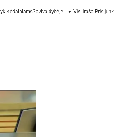
lyk Kėdainiams
Savivaldybėje
Visi įrašai
Prisijunk
 verslui
iems verslininkams turėti kasos