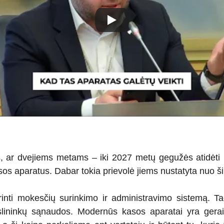
s, ar dvejiems metams – iki 2027 metų gegužės atidėti
asos aparatus. Dabar tokia prievolė jiems nustatyta nuo 
erinti mokesčių surinkimo ir administravimo sistemą. Tač
slininkų sąnaudos. Modernūs kasos aparatai yra gerai,