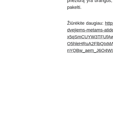
priežiūrą yra brangūs,
pakelti.
Žiūrėkite daugiau:
http
dvejiems-metams-atid
x5qSmCUYW3TFUfAwn
O5hleHRuA2FlbQIxM
nYQBw_aem_J6O4WI