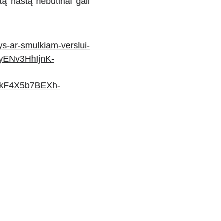
tą naštą nebūtinai gali
ys-ar-smulkiam-verslui-
QyENv3HhIjnK-
kF4X5b7BEXh-