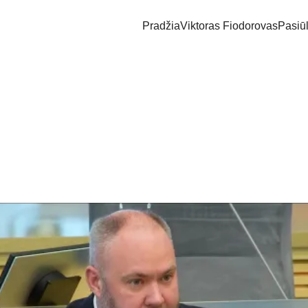
Pradžia
Viktoras Fiodorovas
Pasiū
os aparatų ypatingai smulkiam
jiems metams – iki 2027 metų gegužės atidėti reikalavimą smulk
aparatus.