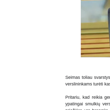
Seimas toliau svarsty
verslininkams turėti k
Pritariu, kad reikia g
ypatingai smulkių ver