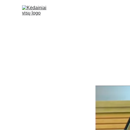
Dėl kas
Seimas toliau svarstys, ar dve