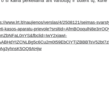
 o ši kaina perkeliama ant vartotojų ir būtent tų, kurie 
s://www.lrt.lt/naujienos/verslas/4/2508121/seimas-svarst
eti-kasos-aparatu-prievole?srsltid=AfmBOoqulN8e3rrO
ZbNFaL0nYS&fbclid=IwY2xjawI-
AABHdYtZCNLBg5c6Cu2m0t59EbCiYTjZBBBTsV52bt7z
Ag3yhnsK5OQ9AHjw
Kėdainiai - visų!
+370 600 24448
info@kedainiaivisu.lt