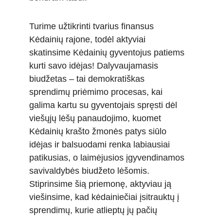
Turime užtikrinti tvarius finansus 
Kėdainių rajone, todėl aktyviai 
skatinsime Kėdainių gyventojus patiems 
kurti savo idėjas! Dalyvaujamasis 
biudžetas – tai demokratiškas 
sprendimų priėmimo procesas, kai 
galima kartu su gyventojais spręsti dėl 
viešųjų lėšų panaudojimo, kuomet 
Kėdainių krašto žmonės patys siūlo 
idėjas ir balsuodami renka labiausiai 
patikusias, o laimėjusios įgyvendinamos 
savivaldybės biudžeto lėšomis. 
Stiprinsime šią priemonę, aktyviau ją 
viešinsime, kad kėdainiečiai įsitrauktų į 
sprendimų, kurie atlieptų jų pačių 