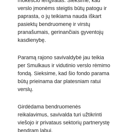
mokesčio lengvatas. Sieksime, kad 
verslo įmonėms steigtis būtų patogu ir 
paprasta, o jų teikiama nauda iškart 
pasiektų bendruomenę ir virstų 
pranašumais, gerinančiais gyventojų 
kasdienybę. 
Paramą rajono savivaldybė jau teikia 
per Smulkaus ir vidutinio verslo rėmimo 
fondą. Sieksime, kad šio fondo parama 
būtų prieinama dar platesniam ratui 
verslų. 
Girdėdama bendruomenės 
reikalavimus, savivalda turi užtikrinti 
viešojo ir privataus sektorių partnerystę 
bendram labui. 