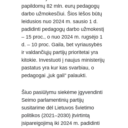
papildomų 82 mln. eurų pedagogų 
darbo užmokesčiui. Šios lėšos būtų 
leidusios nuo 2024 m. sausio 1 d. 
padidinti pedagogų darbo užmokestį 
– 15 proc., o nuo 2024 m. rugsėjo 1 
d. – 10 proc. Gaila, bet vyriausybės 
ir valdančiųjų partijų prioritetai yra 
kitokie. Investuoti į naujus ministerijų 
pastatus yra kur kas svarbiau, o 
pedagogai „juk gali” palaukti.
Šiuo pasiūlymu siekėme įgyvendinti 
Seimo parlamentinių partijų 
susitarime dėl Lietuvos švietimo 
politikos (2021–2030) įtvirtintą 
įsipareigojimą iki 2024 m. padidinti 