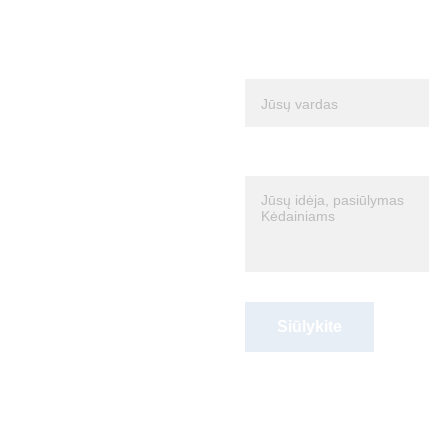
Siūlyk 
Vardas*
savo 
Pasiūlymas*
idėją 
Kėdain
iams
Siūlykite
KĖDAINIAI yra 
VISŲ, todėl 
kviečiame siūlyti 