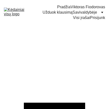
Pradžia
Viktoras Fiodorovas
Užduok klausimą
Savivaldybėje
Visi įrašai
Prisijunk
82 mln. eurų pedagogų
atlyginimams
Šiandien vyko balsavimas dėl papildomų 82 mln. eurų
pedagogų darbo užmokesčiui. Šios lėšos būtų
leidusios nuo 2024 m. sausio 1 d. padidinti pedagogų
darbo užmokestį – 15 proc., o nuo 2024 m. rugsėjo 1 d.
– 10 proc.