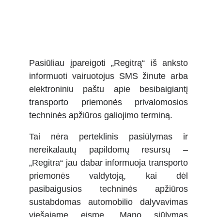
​Pasiūliau įpareigoti „Regitrą“ iš anksto
informuoti vairuotojus SMS žinute arba
elektroniniu paštu apie besibaigiantį
transporto priemonės privalomosios
techninės apžiūros galiojimo terminą.
Tai nėra perteklinis pasiūlymas ir
nereikalautų papildomų resursų –
„Regitra“ jau dabar informuoja transporto
priemonės valdytoją, kai dėl
pasibaigusios techninės apžiūros
sustabdomas automobilio dalyvavimas
viešajame eisme. Mano siūlymas