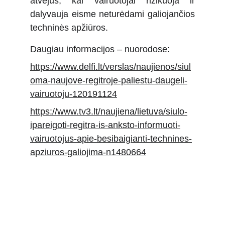
atvejus, kai vairuotojai rizikuoja ir
dalyvauja eisme neturėdami galiojančios
techninės apžiūros.
Daugiau informacijos – nuorodose:
https://www.delfi.lt/verslas/naujienos/siul
oma-naujove-regitroje-paliestu-daugeli-
vairuotoju-120191124
https://www.tv3.lt/naujiena/lietuva/siulo-
ipareigoti-regitra-is-anksto-informuoti-
vairuotojus-apie-besibaigianti-technines-
apziuros-galiojima-n1480664
Kėdainiai - visų!
+370 600 24448
info@kedainiaivisu.lt