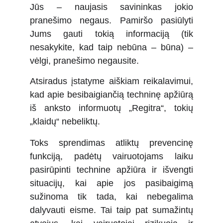
Jūs – naujasis savininkas jokio
pranešimo negaus. Pamiršo pasiūlyti
Jums gauti tokią informaciją (tik
nesakykite, kad taip nebūna – būna) –
vėlgi, pranešimo negausite.
Atsiradus įstatyme aiškiam reikalavimui,
kad apie besibaigiančią techninę apžiūrą
iš anksto informuotų „Regitra“, tokių
„klaidų“ nebeliktų.
Toks sprendimas atliktų prevencinę
funkciją, padėtų vairuotojams laiku
pasirūpinti technine apžiūra ir išvengti
situacijų, kai apie jos pasibaigimą
sužinoma tik tada, kai nebegalima
dalyvauti eisme. Tai taip pat sumažintų