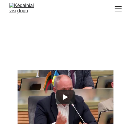
Dėl valstybinės žemės
kaimiškosiose teritorijose