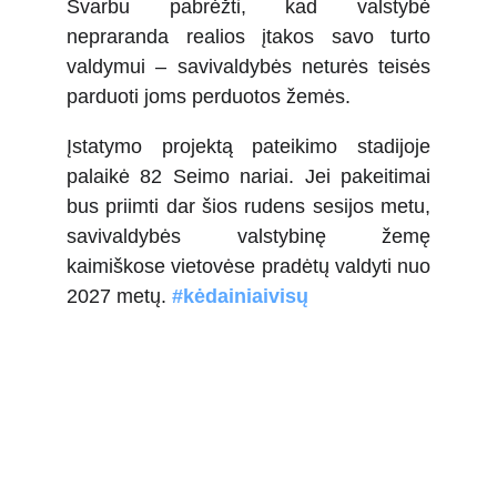
Svarbu pabrėžti, kad valstybė
nepraranda realios įtakos savo turto
valdymui – savivaldybės neturės teisės
parduoti joms perduotos žemės.
Įstatymo projektą pateikimo stadijoje
palaikė 82 Seimo nariai. Jei pakeitimai
bus priimti dar šios rudens sesijos metu,
savivaldybės valstybinę žemę
kaimiškose vietovėse pradėtų valdyti nuo
2027 metų.
#kėdainiaivisų
Kėdainiai - visų!
+370 600 24448
info@kedainiaivisu.lt